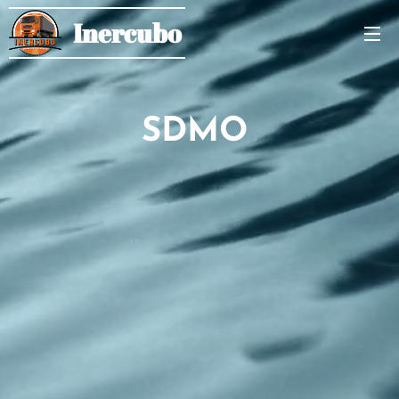
Inercubo
SDMO