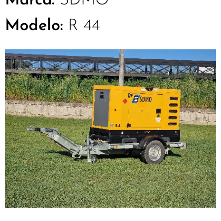
Marca:
SDMO
Modelo:
R 44