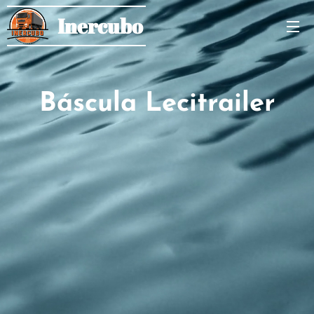
Inercubo
Báscula Lecitrailer