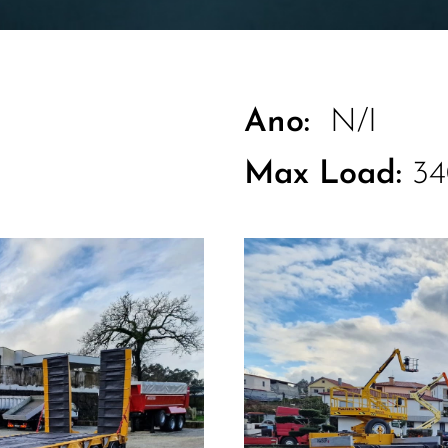
Ano:
N/I
Max Load:
3