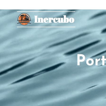
Inercubo
Por