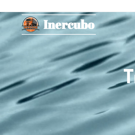
Inercubo
T