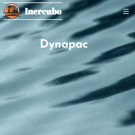
Inercubo
Dynapac